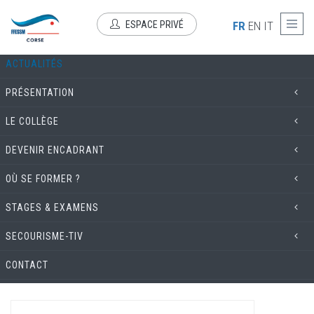
Aller au contenu principal
COMMISSION TECHNIQUE
ESPACE PRIVÉ
FR
EN
IT
ACTUALITÉS
PRÉSENTATION
LE COLLÈGE
DEVENIR ENCADRANT
OÙ SE FORMER ?
STAGES & EXAMENS
SECOURISME-TIV
CONTACT