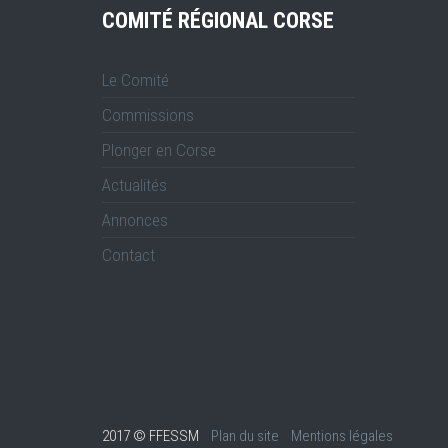
COMITÉ RÉGIONAL CORSE
Le Comité
Commissions
Plonger en Corse
Actualités
Annonces
Contact
2017 © FFESSM
Plan du site
Mentions légales