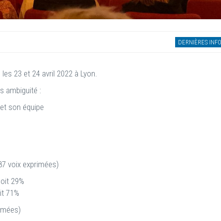
DERNIÈRES INF
les 23 et 24 avril 2022 à Lyon.
s ambiguité :
 et son équipe
87 voix exprimées)
soit 29%
oit 71%
rimées)