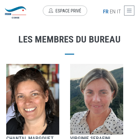
Aller au contenu principal
LES MEMBRES
ESPACE PRIVÉ
FR
EN
IT
LES MEMBRES DU BUREAU
CHANTAL MARGOUET
VIRGINIE SERAFINI