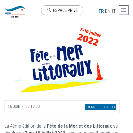
Aller au contenu principal
FÊTE DE LA MER ET DES LITTORAUX
ESPACE PRIVÉ
FR
EN
IT
16 JUIN 2022 12:00
DERNIÈRES INFOS
La 4ème édition de la
Fête de la Mer et des Littoraux
se