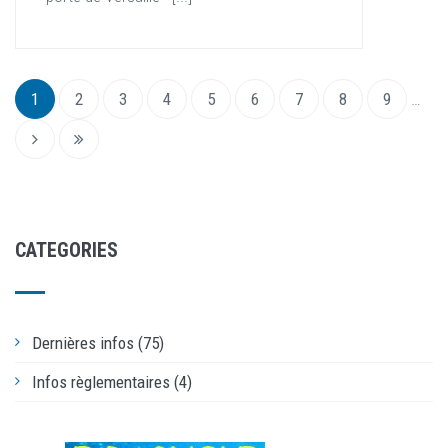
1
2
3
4
5
6
7
8
9
…
CATEGORIES
Dernières infos (75)
Infos règlementaires (4)