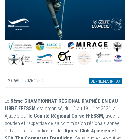
29 AVRIL 2026 12:00
DERNIÈRES INFOS
Le
5ème CHAMPIONNAT RÉGIONAL D'APNÉE EN EAU
LIBRE FFESSM
est organisé, du 16 au 19 juillet 2026, à
Ajaccio par
le Comité Régional Corse FFESSM,
avec le
soutien et l’expertise de sa commission régionale apnée
et l'appui organisationnel de l’
Apnea Club Ajaccien et
la
SCA The Cormorant Freediving
. Sans oublier le soutien