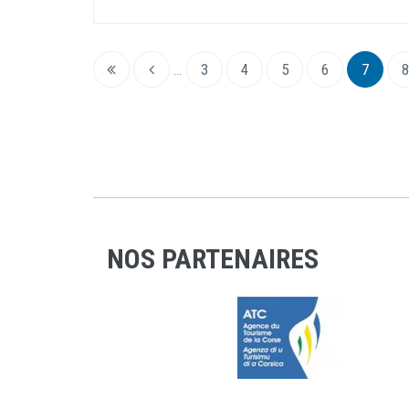
…
3
4
5
6
7
8
NOS PARTENAIRES