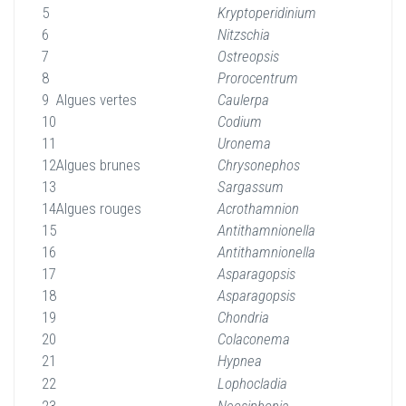
5
Kryptoperidinium
6
Nitzschia
7
Ostreopsis
8
Prorocentrum
9
Algues vertes
Caulerpa
10
Codium
11
Uronema
12
Algues brunes
Chrysonephos
13
Sargassum
14
Algues rouges
Acrothamnion
15
Antithamnionella
16
Antithamnionella
17
Asparagopsis
18
Asparagopsis
19
Chondria
20
Colaconema
21
Hypnea
22
Lophocladia