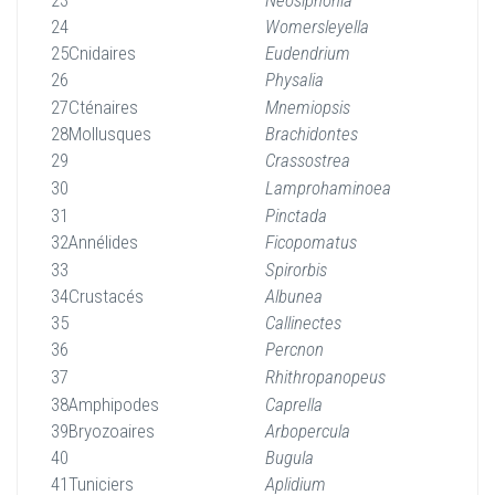
23
Neosiphonia
24
Womersleyella
25
Cnidaires
Eudendrium
26
Physalia
27
Cténaires
Mnemiopsis
28
Mollusques
Brachidontes
29
Crassostrea
30
Lamprohaminoea
31
Pinctada
32
Annélides
Ficopomatus
33
Spirorbis
34
Crustacés
Albunea
35
Callinectes
36
Percnon
37
Rhithropanopeus
38
Amphipodes
Caprella
39
Bryozoaires
Arbopercula
40
Bugula
41
Tuniciers
Aplidium