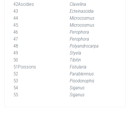
42
Ascidies
Clavelina
43
Ecteinascidia
44
Microcosmus
45
Microcosmus
46
Perophora
47
Perophora
48
Polyandrocarpa
49
Styela
50
Tibitin
51
Poissons
Fistularia
52
Parablennius
53
Pisodonophis
54
Siganus
55
Siganus