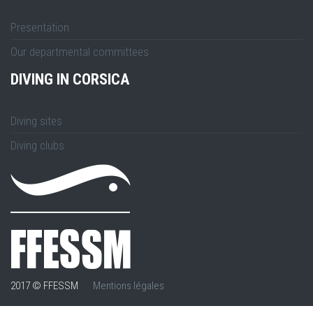
Presentation
Our departmental committees
DIVING IN CORSICA
Diving sites
Diving clubs
2017 © FFESSM
Mentions légales