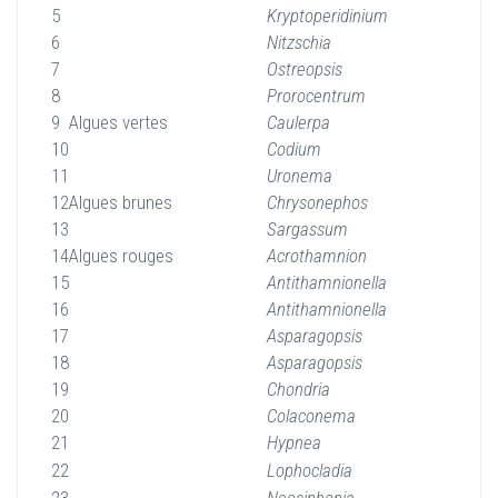
5
Kryptoperidinium
6
Nitzschia
7
Ostreopsis
8
Prorocentrum
9
Algues vertes
Caulerpa
10
Codium
11
Uronema
12
Algues brunes
Chrysonephos
13
Sargassum
14
Algues rouges
Acrothamnion
15
Antithamnionella
16
Antithamnionella
17
Asparagopsis
18
Asparagopsis
19
Chondria
20
Colaconema
21
Hypnea
22
Lophocladia