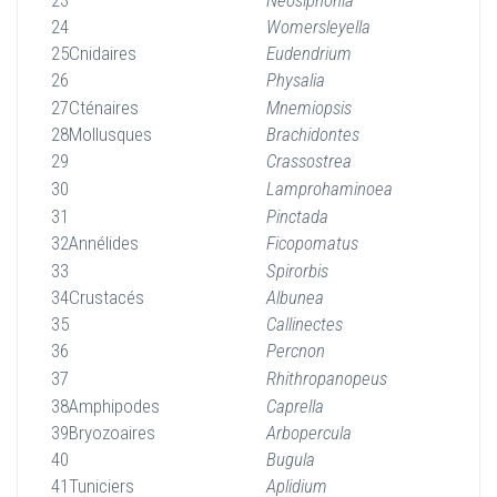
23
Neosiphonia
24
Womersleyella
25
Cnidaires
Eudendrium
26
Physalia
27
Cténaires
Mnemiopsis
28
Mollusques
Brachidontes
29
Crassostrea
30
Lamprohaminoea
31
Pinctada
32
Annélides
Ficopomatus
33
Spirorbis
34
Crustacés
Albunea
35
Callinectes
36
Percnon
37
Rhithropanopeus
38
Amphipodes
Caprella
39
Bryozoaires
Arbopercula
40
Bugula
41
Tuniciers
Aplidium