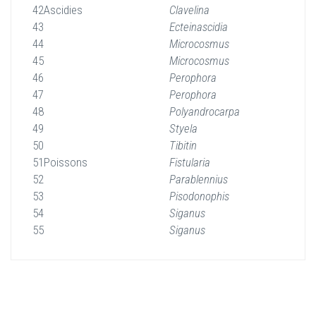
42
Ascidies
Clavelina
43
Ecteinascidia
44
Microcosmus
45
Microcosmus
46
Perophora
47
Perophora
48
Polyandrocarpa
49
Styela
50
Tibitin
51
Poissons
Fistularia
52
Parablennius
53
Pisodonophis
54
Siganus
55
Siganus