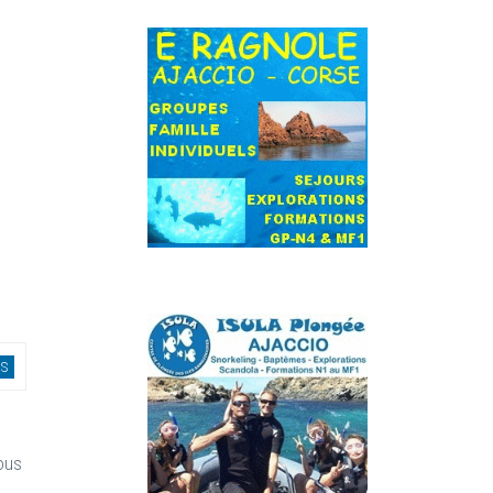
OS
n
ous