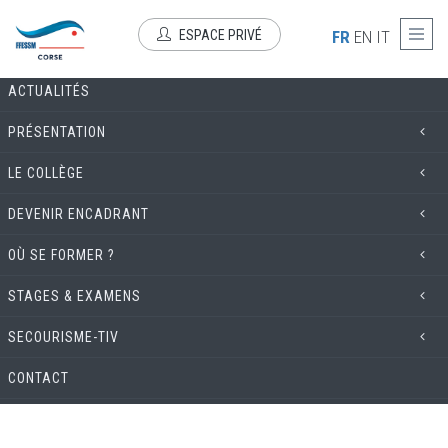
Aller au contenu principal
COMMISSION TECHNIQUE
ESPACE PRIVÉ
FR
EN
IT
ACTUALITÉS
PRÉSENTATION
LE COLLÈGE
DEVENIR ENCADRANT
OÙ SE FORMER ?
STAGES & EXAMENS
SECOURISME-TIV
CONTACT