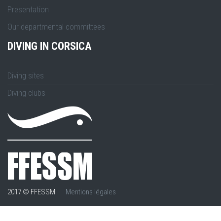
Presentation
Our departmental committees
DIVING IN CORSICA
Diving sites
Diving clubs
2017 © FFESSM
Mentions légales