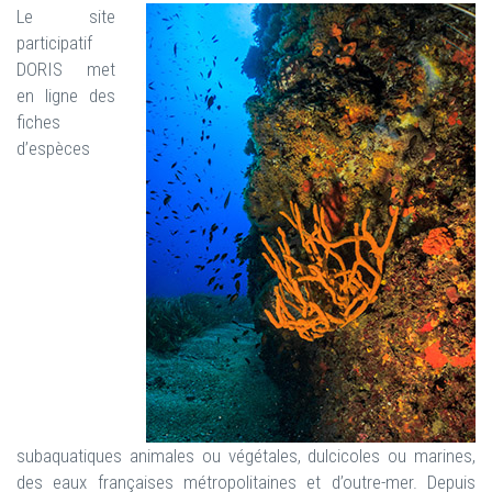
Le site
participatif
DORIS met
en ligne des
fiches
d’espèces
subaquatiques animales ou végétales, dulcicoles ou marines,
des eaux françaises métropolitaines et d’outre-mer. Depuis