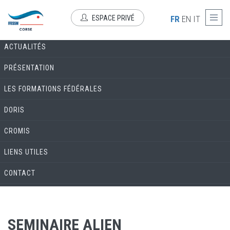
Aller au contenu principal
COMMISSION ENVIRONNEMENT & BIOLOGIE
ESPACE PRIVÉ
FR
EN
IT
ACTUALITÉS
PRÉSENTATION
LES FORMATIONS FÉDÉRALES
DORIS
CROMIS
LIENS UTILES
CONTACT
SEMINAIRE ALIEN