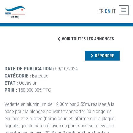
Skip to main content
VENTE VEDETTE 12M ALUMINIUM 30
FR
EN
IT
PLONGEURS
VOIR TOUTES LES ANNONCES
RÉPONDRE
DATE DE PUBLICATION :
09/10/2024
CATÉGORIE :
Bateaux
ETAT :
Occasion
PRIX :
150 000,00€ TTC
Vedette en aluminium de 12.00m par 3.55m, réalisée à la
base pour la plongée pouvant transporter 30 plongeurs
équipés et 2 pilotes (homologué et informé sur la plaque
signalétique du bateau), avec un pont sans sur élévation,
remotorisée en avril 2023 par 2 moteurs hors bord de