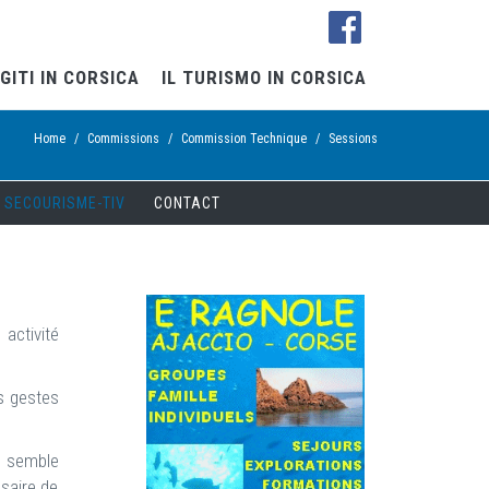
GITI IN CORSICA
IL TURISMO IN CORSICA
Home
/
Commissions
/
Commission Technique
/
Sessions
SECOURISME-TIV
CONTACT
activité
s gestes
t semble
saire de