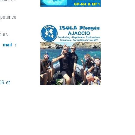
mpétence
ours.
 mail :
OR et