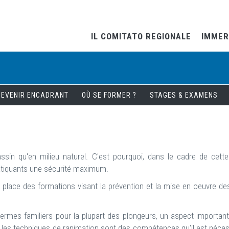
IL COMITATO REGIONALE
IMMER
DEVENIR ENCADRANT
OÙ SE FORMER ?
STAGES & EXAMENS
sin qu'en milieu naturel. C'est pourquoi, dans le cadre de cette 
 pratiquants une sécurité maximum.
lace des formations visant la prévention et la mise en oeuvre de
ermes familiers pour la plupart des plongeurs, un aspect importan
 les techniques de ranimation sont des compétences qu'il est néces