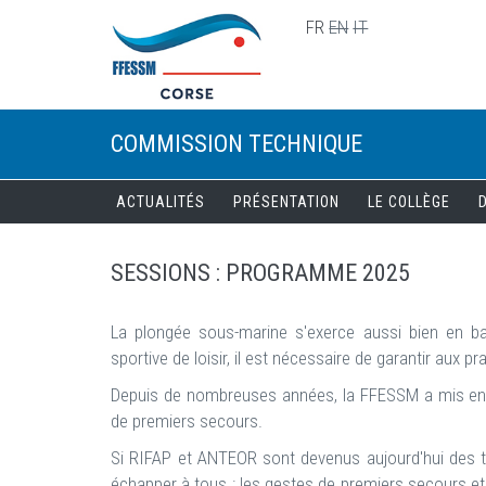
Skip to main content
FR
EN
IT
COMMISSION TECHNIQUE
ACTUALITÉS
PRÉSENTATION
LE COLLÈGE
SESSIONS : PROGRAMME 2025
La plongée sous-marine s'exerce aussi bien en bas
sportive de loisir, il est nécessaire de garantir aux
Depuis de nombreuses années, la FFESSM a mis en p
de premiers secours.
Si RIFAP et ANTEOR sont devenus aujourd'hui des t
échapper à tous : les gestes de premiers secours et