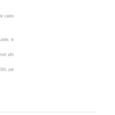
le cadre
elle, le
net afin
NEBS, par