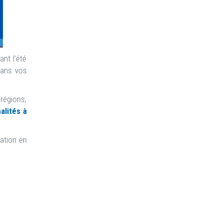
nt l'été
dans vos
régions,
alités à
ation en