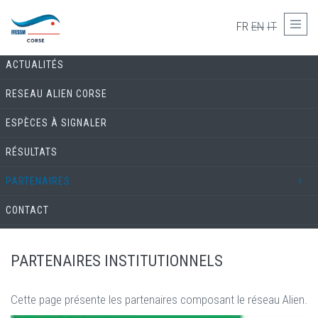
Skip to main content
LE RÉSEAU ALIEN
FR
EN
IT
ACTUALITÉS
RESEAU ALIEN CORSE
ESPÈCES À SIGNALER
RÉSULTATS
PARTENAIRES
CONTACT
PARTENAIRES INSTITUTIONNELS
Cette page présente les partenaires composant le réseau Alien.