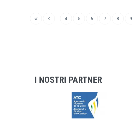
…
4
5
6
7
8
9
I NOSTRI PARTNER