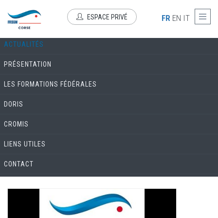
Aller au contenu principal
COMMISSION ENVIRONNEMENT & BIOLOGIE
ESPACE PRIVÉ
FR
EN
IT
ACTUALITÉS
PRÉSENTATION
LES FORMATIONS FÉDÉRALES
DORIS
CROMIS
LIENS UTILES
CONTACT